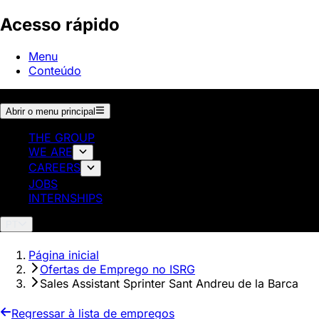
Acesso rápido
Menu
Conteúdo
Abrir o menu principal
THE GROUP
WE ARE
CAREERS
JOBS
INTERNSHIPS
PT
Página inicial
Ofertas de Emprego no ISRG
Sales Assistant Sprinter Sant Andreu de la Barca
Regressar à lista de empregos