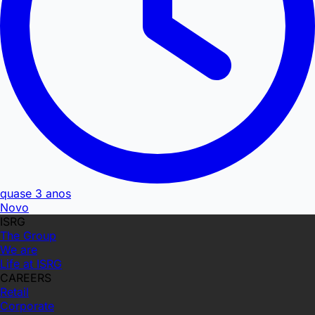
quase 3 anos
Novo
ISRG
The Group
We are
Life at ISRG
CAREERS
Retail
Corporate