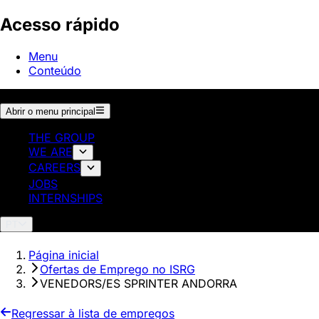
Acesso rápido
Menu
Conteúdo
Abrir o menu principal
THE GROUP
WE ARE
CAREERS
JOBS
INTERNSHIPS
PT
Página inicial
Ofertas de Emprego no ISRG
VENEDORS/ES SPRINTER ANDORRA
Regressar à lista de empregos