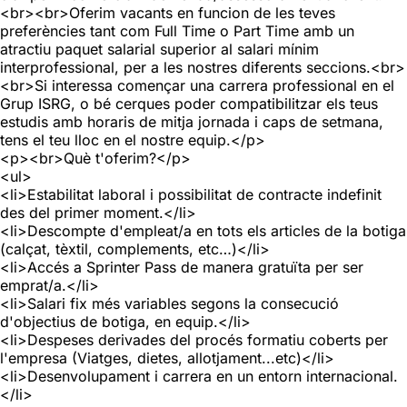
<br><br>Oferim vacants en funcion de les teves
preferències tant com Full Time o Part Time amb un
atractiu paquet salarial superior al salari mínim
interprofessional, per a les nostres diferents seccions.<br>
<br>Si interessa començar una carrera professional en el
Grup ISRG, o bé cerques poder compatibilitzar els teus
estudis amb horaris de mitja jornada i caps de setmana,
tens el teu lloc en el nostre equip.</p>
<p><br>Què t'oferim?</p>
<ul>
<li>Estabilitat laboral i possibilitat de contracte indefinit
des del primer moment.</li>
<li>Descompte d'empleat/a en tots els articles de la botiga
(calçat, tèxtil, complements, etc…)</li>
<li>Accés a Sprinter Pass de manera gratuïta per ser
emprat/a.</li>
<li>Salari fix més variables segons la consecució
d'objectius de botiga, en equip.</li>
<li>Despeses derivades del procés formatiu coberts per
l'empresa (Viatges, dietes, allotjament...etc)</li>
<li>Desenvolupament i carrera en un entorn internacional.
</li>