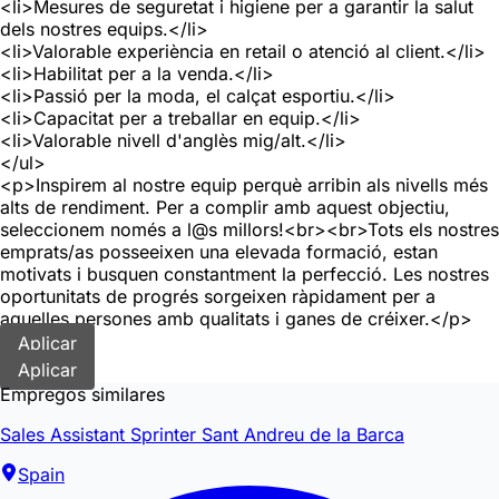
<li>Mesures de seguretat i higiene per a garantir la salut
dels nostres equips.</li>
<li>Valorable experiència en retail o atenció al client.</li>
<li>Habilitat per a la venda.</li>
<li>Passió per la moda, el calçat esportiu.</li>
<li>Capacitat per a treballar en equip.</li>
<li>Valorable nivell d'anglès mig/alt.</li>
</ul>
<p>Inspirem al nostre equip perquè arribin als nivells més
alts de rendiment. Per a complir amb aquest objectiu,
seleccionem només a l@s millors!<br><br>Tots els nostres
emprats/as posseeixen una elevada formació, estan
motivats i busquen constantment la perfecció. Les nostres
oportunitats de progrés sorgeixen ràpidament per a
aquelles persones amb qualitats i ganes de créixer.</p>
Aplicar
Aplicar
Empregos similares
Sales Assistant Sprinter Sant Andreu de la Barca
Spain