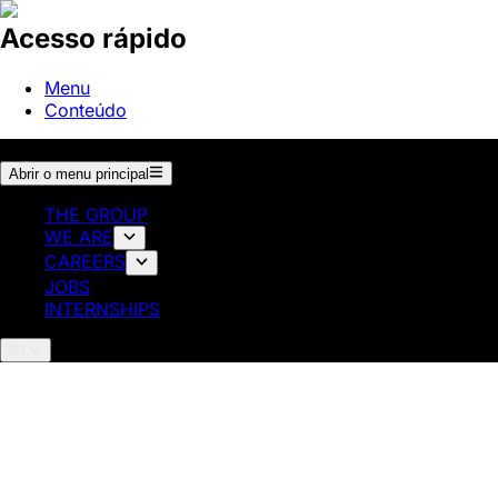
Acesso rápido
Menu
Conteúdo
Abrir o menu principal
THE GROUP
WE ARE
CAREERS
JOBS
INTERNSHIPS
PT