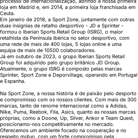
processo de internacionalização, abrindo a nossa primeira
loja em Madrid e, em 2014, a primeira loja franchisada em
Ceuta.
Em janeiro de 2018, a Sport Zone, juntamente com outras
duas insígnias de retalho desportivo - JD e Sprinter -
formou o Iberian Sports Retail Group (ISRG), o maior
retalhista da Península Ibérica no setor desportivo, com
uma rede de mais de 400 lojas, 5 lojas online e uma
equipa de mais de 10500 colaboradores.
Já em outubro de 2023, o grupo Iberian Sports Retail
Group foi adquirido pelo grupo britânico JD Group.
Atualmente, o grupo ISRG é composto pelas marcas
Sprinter, Sport Zone e Deporvillage, operando em Portugal
e Espanha.
Na Sport Zone, a nossa história é de paixão pelo desporto
e compromisso com os nossos clientes. Com mais de 300
marcas, tanto de renome internacional como a Adidas,
Nike, Puma, Reebok, Fila, Asics, quanto as nossas marcas
próprias, como a Doone, Up, Silver, Ankor e Team Quest,
posicionamo-nos competitivamente no mercado.
Oferecemos um ambiente focado na cooperação e no
respeito mútuo, com um forte compromisso pela