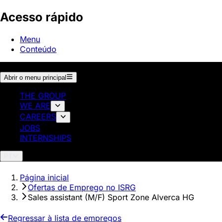
Acesso rápido
Menu
Conteúdo
Abrir o menu principal
THE GROUP
WE ARE
CAREERS
JOBS
INTERNSHIPS
PT
Página inicial
Ofertas de Emprego no ISRG
Sales assistant (M/F) Sport Zone Alverca HG
Regressar à lista de empregos