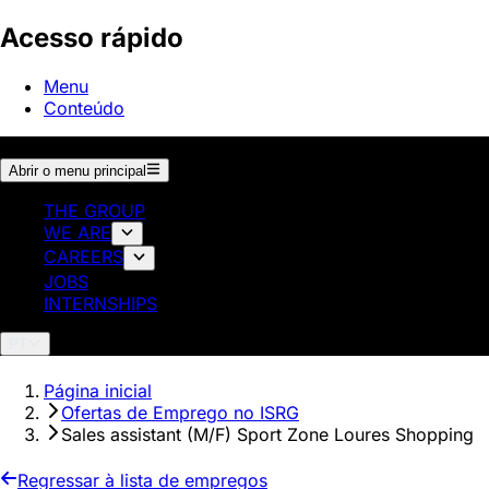
Acesso rápido
Menu
Conteúdo
Abrir o menu principal
THE GROUP
WE ARE
CAREERS
JOBS
INTERNSHIPS
PT
Página inicial
Ofertas de Emprego no ISRG
Sales assistant (M/F) Sport Zone Loures Shopping
Regressar à lista de empregos