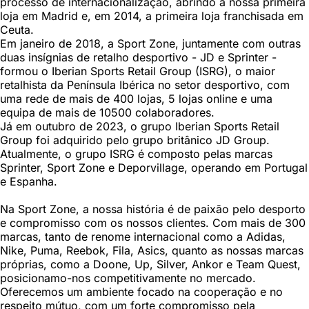
processo de internacionalização, abrindo a nossa primeira
loja em Madrid e, em 2014, a primeira loja franchisada em
Ceuta.
Em janeiro de 2018, a Sport Zone, juntamente com outras
duas insígnias de retalho desportivo - JD e Sprinter -
formou o Iberian Sports Retail Group (ISRG), o maior
retalhista da Península Ibérica no setor desportivo, com
uma rede de mais de 400 lojas, 5 lojas online e uma
equipa de mais de 10500 colaboradores.
Já em outubro de 2023, o grupo Iberian Sports Retail
Group foi adquirido pelo grupo britânico JD Group.
Atualmente, o grupo ISRG é composto pelas marcas
Sprinter, Sport Zone e Deporvillage, operando em Portugal
e Espanha.
Na Sport Zone, a nossa história é de paixão pelo desporto
e compromisso com os nossos clientes. Com mais de 300
marcas, tanto de renome internacional como a Adidas,
Nike, Puma, Reebok, Fila, Asics, quanto as nossas marcas
próprias, como a Doone, Up, Silver, Ankor e Team Quest,
posicionamo-nos competitivamente no mercado.
Oferecemos um ambiente focado na cooperação e no
respeito mútuo, com um forte compromisso pela