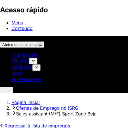
Acesso rápido
Menu
Conteúdo
Abrir o menu principal
THE GROUP
WE ARE
CAREERS
JOBS
INTERNSHIPS
PT
Página inicial
Ofertas de Emprego no ISRG
Sales assistant (M/F) Sport Zone Beja
Regressar à lista de empregos