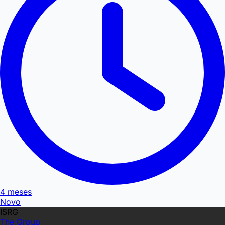
4 meses
Novo
ISRG
The Group