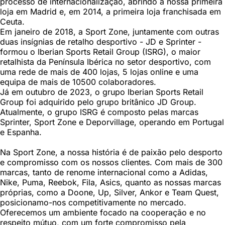
processo de internacionalização, abrindo a nossa primeira
loja em Madrid e, em 2014, a primeira loja franchisada em
Ceuta.
Em janeiro de 2018, a Sport Zone, juntamente com outras
duas insígnias de retalho desportivo - JD e Sprinter -
formou o Iberian Sports Retail Group (ISRG), o maior
retalhista da Península Ibérica no setor desportivo, com
uma rede de mais de 400 lojas, 5 lojas online e uma
equipa de mais de 10500 colaboradores.
Já em outubro de 2023, o grupo Iberian Sports Retail
Group foi adquirido pelo grupo britânico JD Group.
Atualmente, o grupo ISRG é composto pelas marcas
Sprinter, Sport Zone e Deporvillage, operando em Portugal
e Espanha.
Na Sport Zone, a nossa história é de paixão pelo desporto
e compromisso com os nossos clientes. Com mais de 300
marcas, tanto de renome internacional como a Adidas,
Nike, Puma, Reebok, Fila, Asics, quanto as nossas marcas
próprias, como a Doone, Up, Silver, Ankor e Team Quest,
posicionamo-nos competitivamente no mercado.
Oferecemos um ambiente focado na cooperação e no
respeito mútuo, com um forte compromisso pela