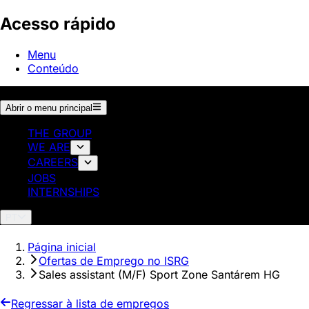
Acesso rápido
Menu
Conteúdo
Abrir o menu principal
THE GROUP
WE ARE
CAREERS
JOBS
INTERNSHIPS
PT
Página inicial
Ofertas de Emprego no ISRG
Sales assistant (M/F) Sport Zone Santárem HG
Regressar à lista de empregos