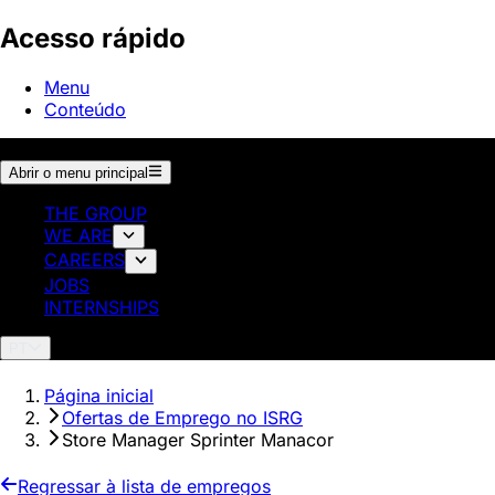
Acesso rápido
Menu
Conteúdo
Abrir o menu principal
THE GROUP
WE ARE
CAREERS
JOBS
INTERNSHIPS
PT
Página inicial
Ofertas de Emprego no ISRG
Store Manager Sprinter Manacor
Regressar à lista de empregos