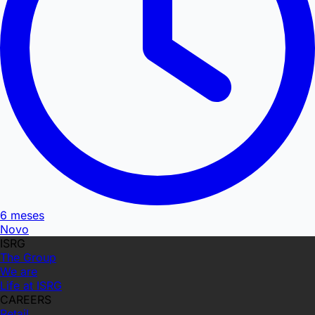
6 meses
Novo
ISRG
The Group
We are
Life at ISRG
CAREERS
Retail