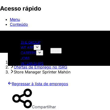
Acesso rápido
Menu
Conteúdo
THE GROUP
WE ARE
PT
CAREERS
JOBS
Página inicial
INTERNSHIPS
Ofertas de Emprego no ISRG
Store Manager Sprinter Mahón
Regressar à lista de empregos
Compartilhar