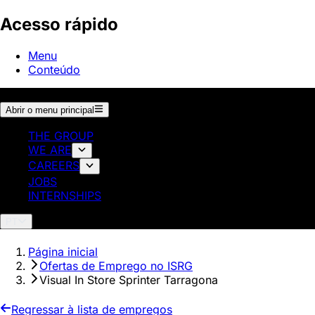
Acesso rápido
Menu
Conteúdo
Abrir o menu principal
THE GROUP
WE ARE
CAREERS
JOBS
INTERNSHIPS
PT
Página inicial
Ofertas de Emprego no ISRG
Visual In Store Sprinter Tarragona
Regressar à lista de empregos