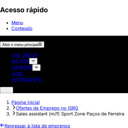
Acesso rápido
Menu
Conteúdo
Abrir o menu principal
THE GROUP
WE ARE
CAREERS
JOBS
INTERNSHIPS
PT
Página inicial
Ofertas de Emprego no ISRG
Sales assistant (m/f) Sport Zone Paços de Ferreira
Regressar à lista de empregos